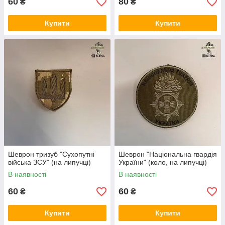
60
80
₴
₴
Купити
Купити
Шеврон тризуб "Сухопутні
Шеврон "Національна гвардія
війська ЗСУ" (на липучці)
України" (коло, на липучці)
В наявності
В наявності
60
60
₴
₴
Купити
Купити