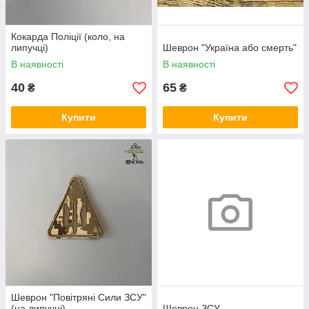
Кокарда Поліції (коло, на
липучці)
Шеврон "Україна або смерть"
В наявності
В наявності
40
65
₴
₴
Купити
Купити
Шеврон "Повітряні Сили ЗСУ"
(на липучці)
Шеврон ЗСУ