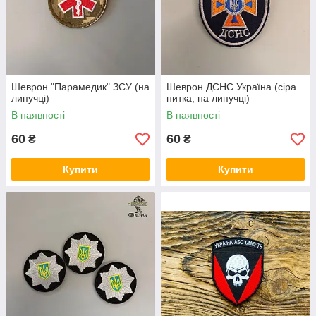
Шеврон "Парамедик" ЗСУ (на
Шеврон ДСНС Україна (сіра
липучці)
нитка, на липучці)
В наявності
В наявності
60
60
₴
₴
Купити
Купити