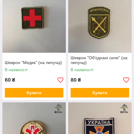
Шеврон "Об'єднані сили" (на
Шеврон "Медик" (на липучці)
липучці)
В наявності
В наявності
60
80
₴
₴
Купити
Купити