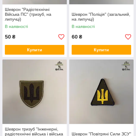
Шеврон "Радіотехнічні
Війська ПС" (тризуб, на
Шеврон "Поліція" (загальний,
липучці)
на липучці)
В наявності
В наявності
50
60
₴
₴
Купити
Купити
Шеврон тризуб "Інженерні,
радіотехнічні війська і війська
Шеврон "Повітряні Сили ЗСУ"