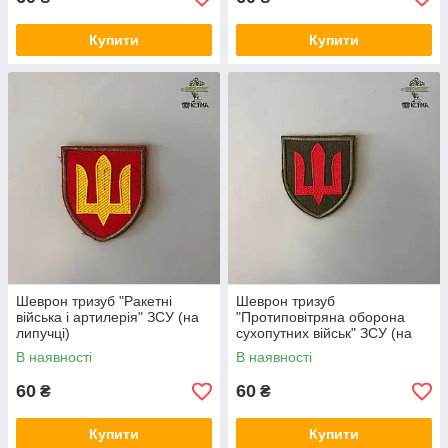
Купити
Купити
Шеврон тризуб "Ракетні
Шеврон тризуб
війська і артилерія" ЗСУ (на
"Протиповітряна оборона
липучці)
сухопутних військ" ЗСУ (на
липучці)
В наявності
В наявності
60
60
₴
₴
Купити
Купити