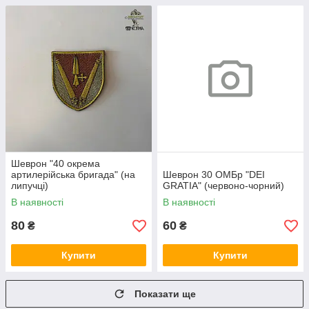
Шеврон "40 окрема
артилерійська бригада" (на
Шеврон 30 ОМБр "DEI
липучці)
GRATIA" (червоно-чорний)
В наявності
В наявності
80
60
₴
₴
Купити
Купити
Показати ще