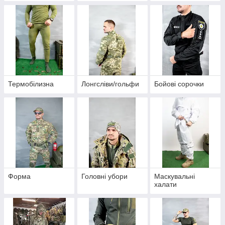
Термобілизна
Лонгсліви/гольфи
Бойові сорочки
Форма
Головні убори
Маскувальні
халати