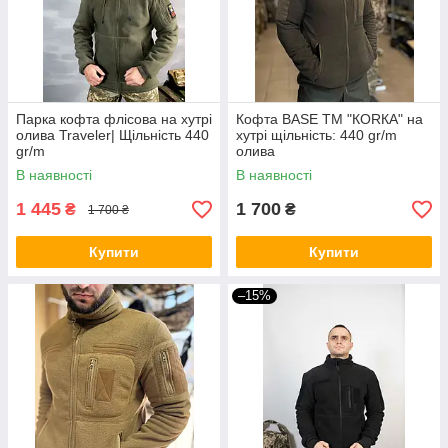
Парка кофта флісова на хутрі
Кофта BASE ТМ "КОRКА" на
олива Traveler| Щільність 440
хутрі щільність: 440 gr/m
gr/m
олива
В наявності
В наявності
1 445
1 700
₴
₴
1 700 ₴
Купити
Купити
–15%