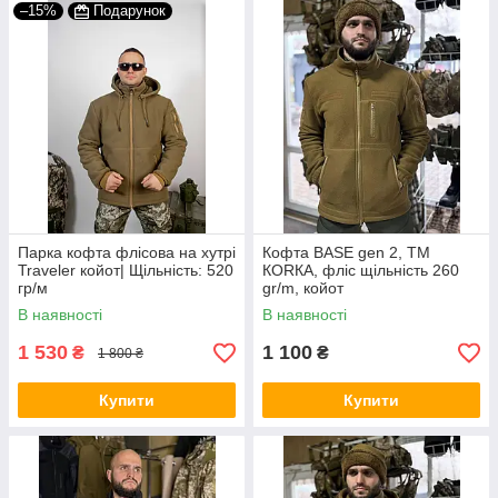
–15%
Подарунок
Парка кофта флісова на хутрі
Кофта BASE gen 2, ТМ
Traveler койот| Щільність: 520
КОRКА, фліс щільність 260
гр/м
gr/m, койот
В наявності
В наявності
1 530
1 100
₴
₴
1 800 ₴
Купити
Купити