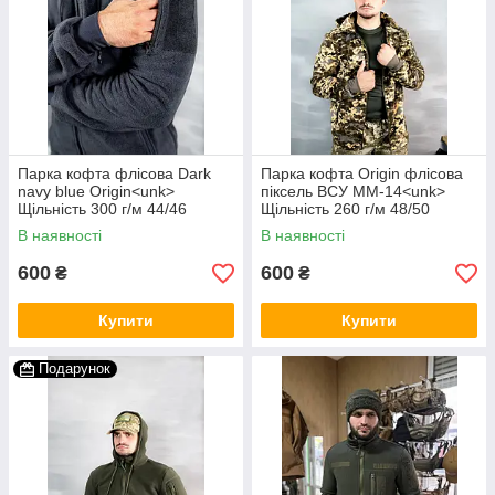
Парка кофта флісова Dark
Парка кофта Origin флісова
navy blue Origin<unk>
піксель ВСУ ММ-14<unk>
Щільність 300 г/м 44/46
Щільність 260 г/м 48/50
В наявності
В наявності
600
600
₴
₴
Купити
Купити
Подарунок