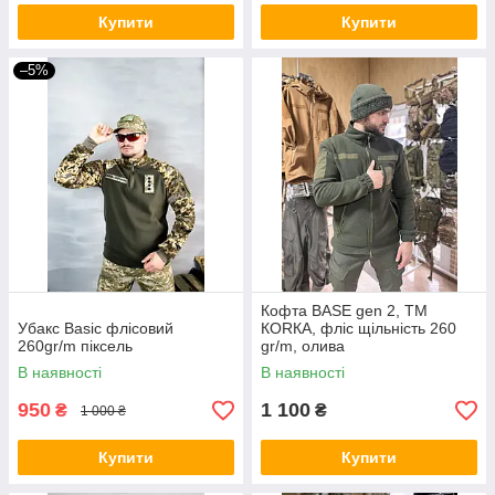
Купити
Купити
–5%
Кофта BASE gen 2, ТМ
Убакс Basiс флісовий
КОRКА, фліс щільність 260
260gr/m піксель
gr/m, олива
В наявності
В наявності
950
1 100
₴
₴
1 000 ₴
Купити
Купити