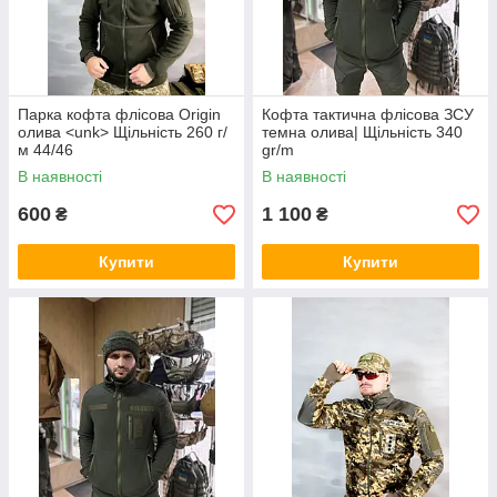
Парка кофта флісова Origin
Кофта тактична флісова ЗСУ
олива <unk> Щільність 260 г/
темна олива| Щільність 340
м 44/46
gr/m
В наявності
В наявності
600
1 100
₴
₴
Купити
Купити