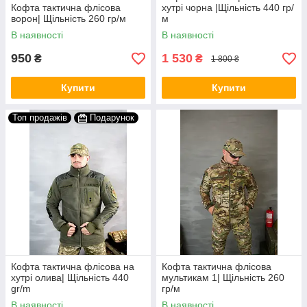
Кофта тактична флісова
хутрі чорна |Щільність 440 гр/
ворон| Щільність 260 гр/м
м
В наявності
В наявності
950
1 530
₴
₴
1 800 ₴
Купити
Купити
Топ продажів
Подарунок
Кофта тактична флісова на
Кофта тактична флісова
хутрі олива| Щільність 440
мультикам 1| Щільність 260
gr/m
гр/м
В наявності
В наявності