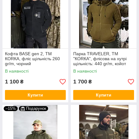
Кофта BASE gen 2, ТМ
Парка TRAVELER, ТМ
КОRКА, фліс щільність 260
"КОRКА", флісова на хутрі
gr/m, чорний
щільність: 440 gr/m, койот
В наявності
В наявності
1 100
1 700
₴
₴
Купити
Купити
–15%
Подарунок