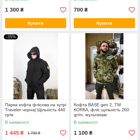
1 300
700
₴
₴
Купити
Купити
–15%
Парка кофта флісова на хутрі
Кофта BASE gen 2, ТМ
Traveler чорна| Щільність 440
КОRКА, фліс щільність 260
гр/м
gr/m, мультикам
В наявності
В наявності
1 445
1 100
₴
₴
1 700 ₴