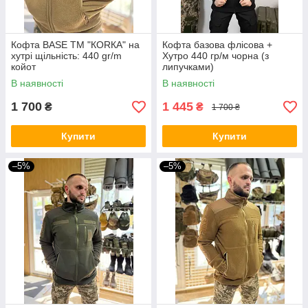
Кофта BASE ТМ "КОRКА" на
Кофта базова флісова +
хутрі щільність: 440 gr/m
Хутро 440 гр/м чорна (з
койот
липучками)
В наявності
В наявності
1 700
1 445
₴
₴
1 700 ₴
Купити
Купити
–5%
–5%