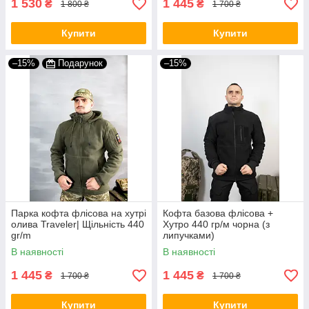
1 530
1 445
₴
₴
1 800 ₴
1 700 ₴
Купити
Купити
–15%
Подарунок
–15%
Парка кофта флісова на хутрі
Кофта базова флісова +
олива Traveler| Щільність 440
Хутро 440 гр/м чорна (з
gr/m
липучками)
В наявності
В наявності
1 445
1 445
₴
₴
1 700 ₴
1 700 ₴
Купити
Купити