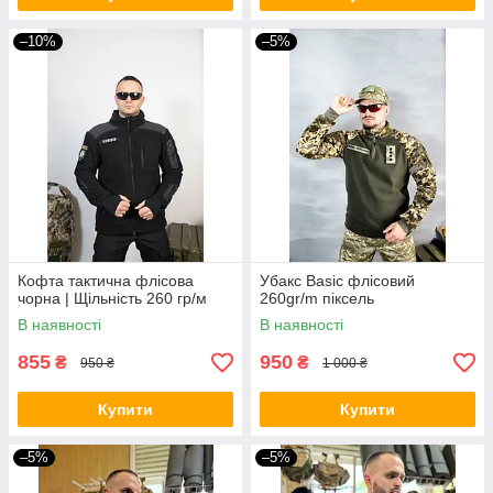
–10%
–5%
Кофта тактична флісова
Убакс Basiс флісовий
чорна | Щільність 260 гр/м
260gr/m піксель
В наявності
В наявності
855
950
₴
₴
950 ₴
1 000 ₴
Купити
Купити
–5%
–5%