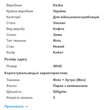
Виробник
Korka
Країна виробник
Україна
Категорії
Для військовослужбовців
Стать
Унісекс
Вид виробу
Кофта
Сезон
Зима
Тип тканини
Фліс
Стан
Новий
Колір
Койот
Розмір одягу
Розмір
40/42
Користувальницькі характеристики
Тканина
Фліс + Хутро (Мех)
Фасон
Парка з капюшоном
Щільність
520gr/m
Кількість кишень
3
Приховати