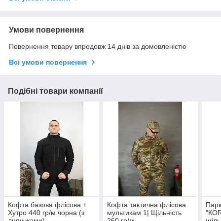
Умови повернення
Повернення товару впродовж 14 днів за домовленістю
Всі умови повернення
Подібні товари компанії
Кофта базова флісова +
Кофта тактична флісова
Пар
Хутро 440 гр/м чорна (з
мультикам 1| Щільність
"КОR
липучками)
260 гр/м
щіль