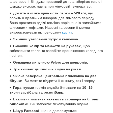
властивості. Він дуже приємний до тіла, зберігає тепло і
швидко висихає навіть при мінусовій температурі.
Досить висока щільність парки – 520 г/м
, що
робить її ідеальним вибором для зимового періоду.
Вона практично вдвічі тепліша порівняно із звичайними
флісовими кофтами. Навесні та восени її можна
використовувати як повноцінну
куртку
.
Знімний утеплений хутром капюшон.
Високий комір та манжети на рукавах,
щоб
забезпечити тепло та запобігти проникненню холодного
повітря.
Оснащена липучкою Velcro для шевронів.
Три кишені
: дві класичні і одна на рукаві.
Якісна реверсна центральна блискавка на два
бігунки
. Ви можете відкрити її як знизу, так і зверху.
Гарантуємо
термін служби блискавки на
10 -15
тисяч застібань та розстібань.
Важливий момент -
наявність стоппера на бігунці
блискавк
и. Він запобігає зісковзуванню бігунка.
Шнур Paracord
, що не деформується.