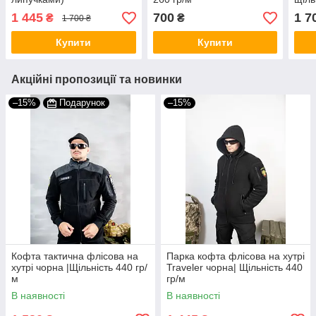
1 445
700
1 7
₴
₴
1 700 ₴
Купити
Купити
Акційні пропозиції та новинки
–15%
Подарунок
–15%
Кофта тактична флісова на
Парка кофта флісова на хутрі
хутрі чорна |Щільність 440 гр/
Traveler чорна| Щільність 440
м
гр/м
В наявності
В наявності