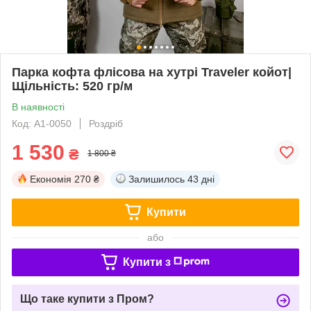
Парка кофта флісова на хутрі Traveler койот|
Щільність: 520 гр/м
В наявності
Код: А1-0050
Роздріб
1 530
₴
1 800 ₴
Економія
270 ₴
Залишилось
43 дні
Купити
або
Купити з
Що таке купити з Пром?