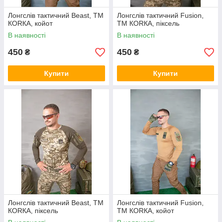
Лонгслів тактичний Beast, ТМ
Лонгслів тактичний Fusion,
КОRКА, койот
ТМ КОRКА, піксель
В наявності
В наявності
450
450
₴
₴
Купити
Купити
Лонгслів тактичний Beast, ТМ
Лонгслів тактичний Fusion,
КОRКА, піксель
ТМ КОRКА, койот