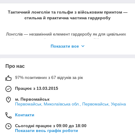
Тактичний лонгсліи та гольфи з військовим принтом
—
стильна й практична частина гардеробу
Лонгслів — незамінний елемент гардеробу як для цивільних
осіб, так і для службовців чоловіків та жінок. Військові
футболки з довгим рукавом, які мають принт і круглий комір,
Показати все
можуть бути використані для спорту, відпочинку, походів на
природу, страйкболу, або просто щоденного носіння.
В нашому асортименті представлені такі тканини: Cool max /
Про нас
Cool pass / Cool dry / dry cool / top cool, бавовна, двонитка та
тринитка з начісом, якісна потовідвідна тканина. Лонгліви та
97% позитивних з 67 відгуків за рік
гольфи призначені для сезону весна/літо в теплу, спекотну
погоду, а також як перший, базовий шар в системі
Працює з 13.03.2015
пошарового одягання.
м. Первомайськ
Первомайськ, Миколаївська обл., Первомайськ, Україна
Лонгсліви: особливості крою та використання
Контакти
В інтернет-магазині «KORKA» ви знайдете широкий вибір
лонгслів з використанням натуральних тканин і
Сьогодні працює з 09:00 до 18:00
термоматеріалів. Для пошиву представлених моделей ми
Показати весь графік роботи