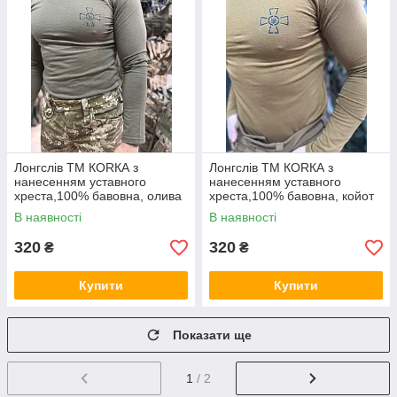
Лонгслів ТМ КОRКА з
Лонгслів ТМ КОRКА з
нанесенням уставного
нанесенням уставного
хреста,100% бавовна, олива
хреста,100% бавовна, койот
В наявності
В наявності
320
320
₴
₴
Купити
Купити
Показати ще
1
/ 2