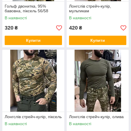
Гольф двонитка, 95%
Лонгслів стрейч-кулір,
бавовна, піксель 56/58
мультикам
В наявності
В наявності
320
420
₴
₴
Купити
Купити
Лонгслів стрейч-кулір, піксель
Лонгслів стрейч-кулір, олива
В наявності
В наявності