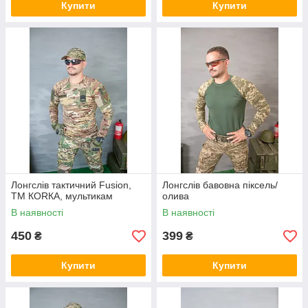
Купити
Купити
Лонгслів тактичний Fusion,
Лонгслів бавовна піксель/
ТМ КОRКА, мультикам
олива
В наявності
В наявності
450
399
₴
₴
Купити
Купити