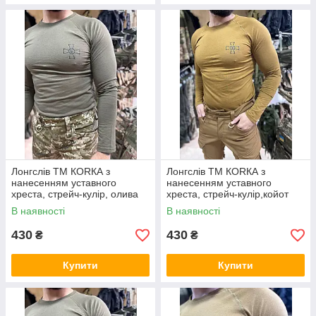
Лонгслів ТМ КОRКА з
Лонгслів ТМ КОRКА з
нанесенням уставного
нанесенням уставного
хреста, стрейч-кулір, олива
хреста, стрейч-кулір,койот
В наявності
В наявності
430
430
₴
₴
Купити
Купити