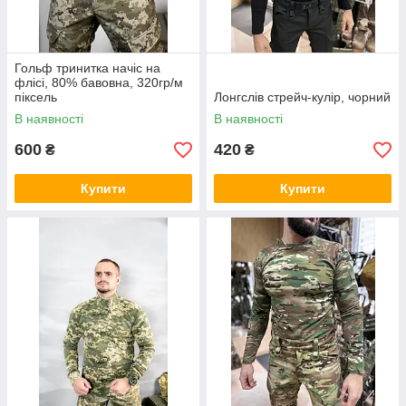
Гольф тринитка начіс на
флісі, 80% бавовна, 320гр/м
піксель
Лонгслів стрейч-кулір, чорний
В наявності
В наявності
600
420
₴
₴
Купити
Купити