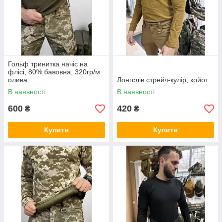
Гольф тринитка начіс на
флісі, 80% бавовна, 320гр/м
олива
Лонгслів стрейч-кулір, койот
В наявності
В наявності
600
420
₴
₴
Купити
Купити