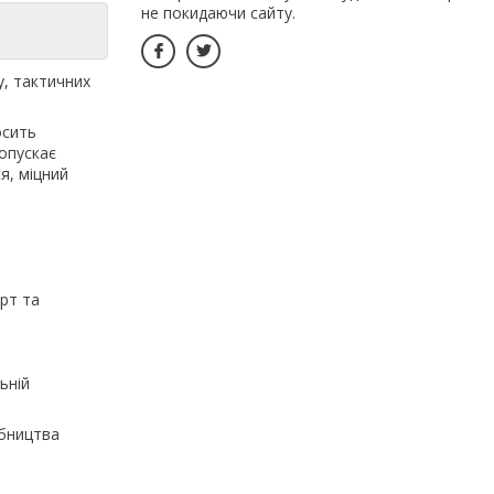
не покидаючи сайту.
у, тактичних
осить
ропускає
ся, міцний
рт та
ьній
обництва