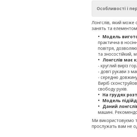
Особливості і пе
Лонгслів, який може 
занять та елементо
Модель вигот
практична в носінн
повітря, дозволяю
та зносостійкий, м
Лонгслів має 
- круглий виріз го
- довгі рукави з м
- середню довжину,
Виріб сконструйо
свободу рухів.
На грудях роз
Модель підійд
Даний лонгслі
машині. Рекомендо
Ми використовуємо тк
прослужать вам не од