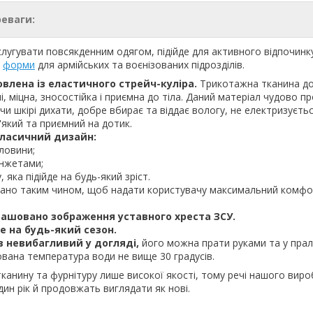
реваги:
слугувати повсякденним одягом, підійде для активного відпочинк
м
форми
для армійських та воєнізованих підрозділів.
овлена
із еластичного стрейч-куліра.
Трикотажна тканина д
і, міцна, зносостійка і приємна до тіла. Даний матеріал чудово п
чи шкірі дихати, добре вбирає та віддає вологу, не електризуєть
'який та приємний на дотик.
класичний дизайн:
рловини;
анжетами;
 яка підійде на будь-який зріст.
вано таким чином, щоб надати користувачу максимальний комфо
ташовано зображення уставного хреста ЗСУ.
е на будь-який сезон.
в невибагливий у догляді,
його можна прати руками та у прал
вана температура води не вище 30 градусів.
анину та фурнітуру лише високої якості, тому речі нашого вир
ин рік й продовжать виглядати як нові.