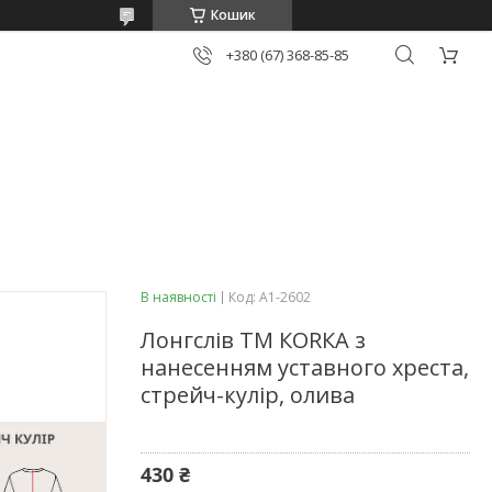
Кошик
+380 (67) 368-85-85
В наявності
Код:
А1-2602
Лонгслів ТМ КОRКА з
нанесенням уставного хреста,
стрейч-кулір, олива
430 ₴