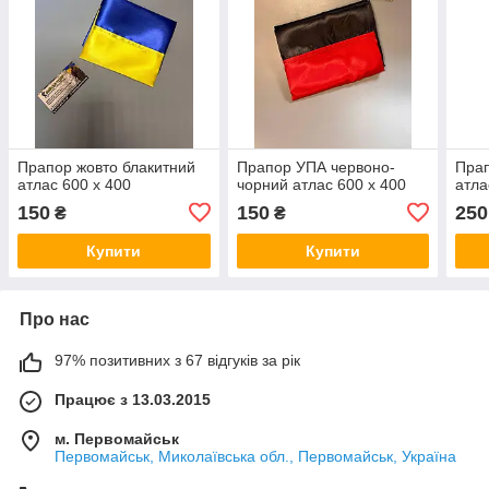
Прапор жовто блакитний
Прапор УПА червоно-
Прап
атлас 600 х 400
чорний атлас 600 х 400
атла
150
150
250
₴
₴
Купити
Купити
Про нас
97% позитивних з 67 відгуків за рік
Працює з 13.03.2015
м. Первомайськ
Первомайськ, Миколаївська обл., Первомайськ, Україна