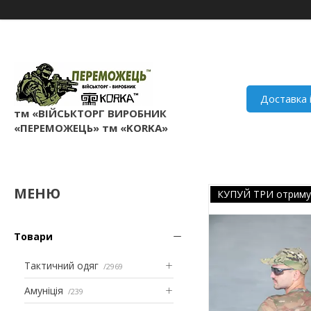
Доставка 
тм «ВІЙСЬКТОРГ ВИРОБНИК
«ПЕРЕМОЖЕЦЬ» тм «KORKA»
КУПУЙ ТРИ отриму
Товари
Тактичний одяг
2969
Амуніція
239