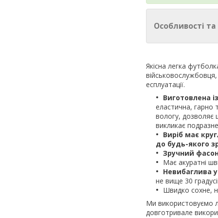
Особливості та
Якісна легка футболк
військовослужбовця,
есплуатації.
Виготовлена і
еластична, гарно т
вологу, дозволяє ш
викликає подразне
Виріб має круг
до будь-якого з
Зручний фасон
Має акуратні шв
Невибаглива у
не вище 30 градусі
Швидко сохне, н
Ми використовуємо ли
довготривале викори