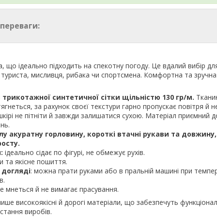
 переваги:
а, що ідеально підходить на спекотну погоду. Це вдалий вибір дл
 туриста, мисливця, рибака чи спортсмена. Комфортна та зручна
з трикотажної синтетичної сітки щільністю 130 гр/м.
Ткани
ягнеться, за рахунок своєї текстури гарно пропускає повітря й н
кірі не пітніти й завжди залишатися сухою. Матеріал приємний до
нь.
лу акуратну горловину, короткі втачні рукави та довжину
росту.
:
ідеально сідає по фігурі, не обмежує рухів.
и та якісне пошиття.
 догляді
: можна прати руками або в пральній машині при темпе
в.
е мнеться й не вимагає прасування.
ше високоякісні й дорогі матеріали, що забезпечуть функціонал
стання виробів.