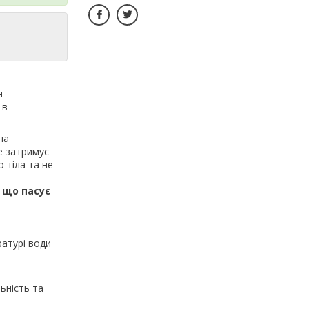
я
 в
на
е затримує
 тіла та не
, що пасує
ратурі води
ьність та