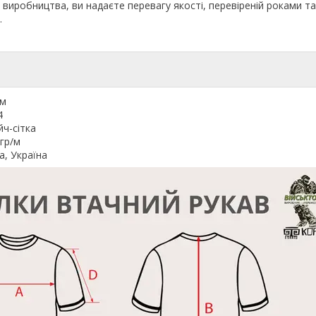
виробництва, ви надаєте перевагу якості, перевіреній роками т
.
ам
4
йч-сітка
гр/м
a, Україна