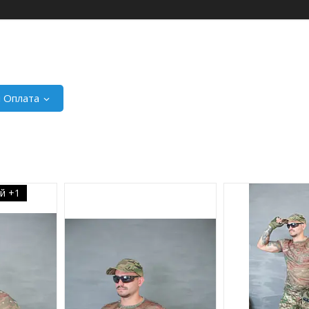
і Оплата
й +1