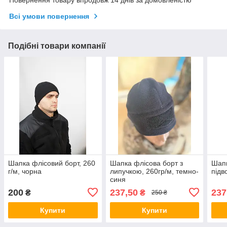
Повернення товару впродовж 14 днів за домовленістю
Всі умови повернення
Подібні товари компанії
Шапка флісовий борт, 260
Шапка флісова борт з
Шапк
г/м, чорна
липучкою, 260гр/м, темно-
підв
синя
200
237,50
237
₴
₴
250 ₴
Купити
Купити