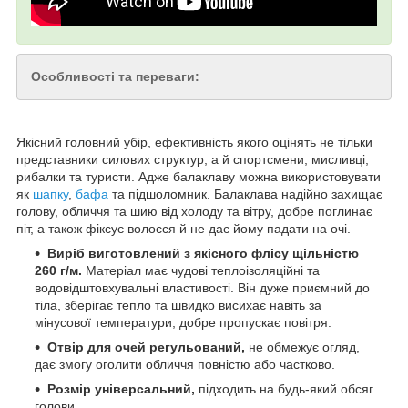
Особливості та переваги:
Якісний головний убір, ефективність якого оцінять не тільки
представники силових структур, а й спортсмени, мисливці,
рибалки та туристи. Адже балаклаву можна використовувати
як
шапку
,
бафа
та підшоломник. Балаклава надійно захищає
голову, обличчя та шию від холоду та вітру, добре поглинає
піт, а також фіксує волосся й не дає йому падати на очі.
Виріб виготовлений з якісного флісу щільністю
260 г/м.
Матеріал має чудові теплоізоляційні та
водовідштовхувальні властивості. Він дуже приємний до
тіла, зберігає тепло та швидко висихає навіть за
мінусової температури, добре пропускає повітря.
Отвір для очей регульований,
не обмежує огляд,
дає змогу оголити обличчя повністю або частково.
Розмір універсальний,
підходить на будь-який обсяг
голови.