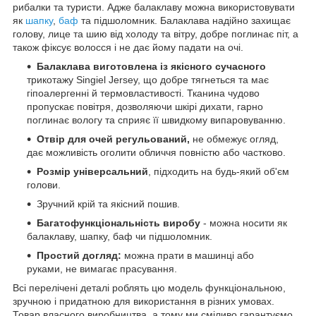
рибалки та туристи. Адже балаклаву можна використовувати
як
шапку
,
баф
та підшоломник. Балаклава надійно захищає
голову, лице та шию від холоду та вітру, добре поглинає піт, а
також фіксує волосся і не дає йому падати на очі.
Балаклава виготовлена із якісного сучасного
трикотажу Singiel Jersey, що добре тягнеться та має
гіпоалергенні й термовластивості. Тканина чудово
пропускає повітря, дозволяючи шкірі дихати, гарно
поглинає вологу та сприяє її швидкому випаровуванню.
Отвір для очей регульований,
не обмежує огляд,
дає можливість оголити обличчя повністю або частково.
Розмір універсальний
, підходить на будь-який об'єм
голови.
Зручний крій та якісний пошив.
Багатофункціональність виробу
- можна носити як
балаклаву, шапку, баф чи підшоломник.
Простий догляд:
можна прати в машинці або
руками, не вимагає прасування.
Всі перелічені деталі роблять цю модель функціональною,
зручною і придатною для використання в різних умовах.
Товар власного виробництва, а тому ми сміливо гарантуємо