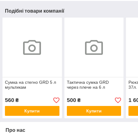
Подібні товари компанії
Сумка на стегно GRD 5 л
Тактична сумка GRD
Рюкз
мультикам
через плече на 6 л
37л.
560
500
1 6
₴
₴
Купити
Купити
Про нас