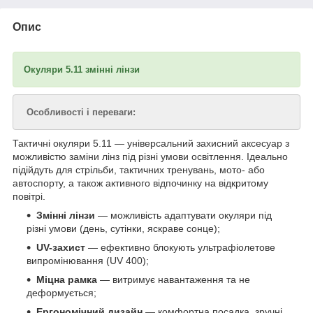
Опис
Окуляри 5.11 змінні лінзи
Особливості і переваги:
Тактичні окуляри 5.11 — універсальний захисний аксесуар з
можливістю заміни лінз під різні умови освітлення. Ідеально
підійдуть для стрільби, тактичних тренувань, мото- або
автоспорту, а також активного відпочинку на відкритому
повітрі.
Змінні лінзи
— можливість адаптувати окуляри під
різні умови (день, сутінки, яскраве сонце);
UV-захист
— ефективно блокують ультрафіолетове
випромінювання (UV 400);
Міцна рамка
— витримує навантаження та не
деформується;
Ергономічний дизайн
— комфортна посадка, зручні