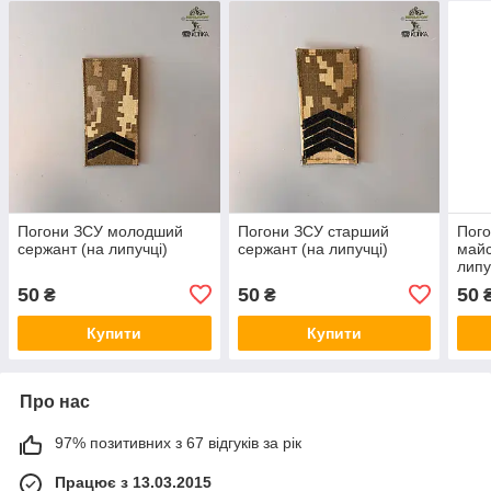
Погони ЗСУ молодший
Погони ЗСУ старший
Пого
сержант (на липучці)
сержант (на липучці)
майс
липу
50
50
50
₴
₴
Купити
Купити
Про нас
97% позитивних з 67 відгуків за рік
Працює з 13.03.2015