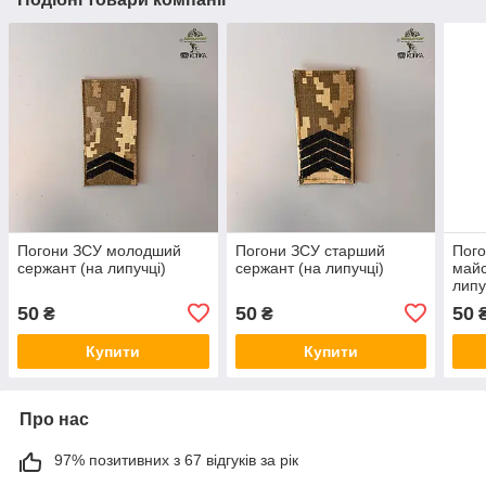
Погони ЗСУ молодший
Погони ЗСУ старший
Пого
сержант (на липучці)
сержант (на липучці)
майс
липу
50
50
50
₴
₴
Купити
Купити
Про нас
97% позитивних з 67 відгуків за рік