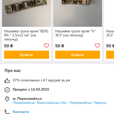
Нашивка група крові "B(III)
Нашивка група крові "3-"
Наши
Rh-" 2,5х12 см" (на
ЗСУ (на липучці)
ЗСУ 
липучці)
50
50
50
₴
₴
Купити
Купити
Про нас
97% позитивних з 67 відгуків за рік
Працює з 13.03.2015
м. Первомайськ
Первомайськ, Миколаївська обл., Первомайськ, Україна
Контакти