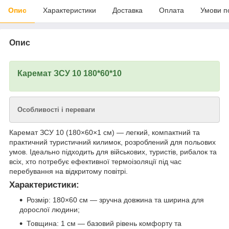
Опис
Характеристики
Доставка
Оплата
Умови п
Опис
Каремат ЗСУ 10 180*60*10
Особливості і переваги
Каремат ЗСУ 10 (180×60×1 см) — легкий, компактний та
практичний туристичний килимок, розроблений для польових
умов. Ідеально підходить для військових, туристів, рибалок та
всіх, хто потребує ефективної термоізоляції під час
перебування на відкритому повітрі.
Характеристики:
Розмір: 180×60 см — зручна довжина та ширина для
дорослої людини;
Товщина: 1 см — базовий рівень комфорту та