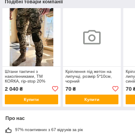
Подібні товари компанії
Штани тактичні з
Кріплення під жетон на
Кріп
наколінниками, ТМ
липучці, розмір 5*10см,
липу
КОRКА, rip-stop 20%
чорний
сині
бавовна/80% поліестр,
2 040
70
70
₴
₴
водовідштовхуючий ефект,
піксель
Купити
Купити
Про нас
97% позитивних з 67 відгуків за рік