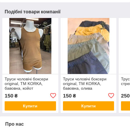
Подібні товари компанії
Труси чоловічі боксери
Труси чоловічі боксери
Трус
original, TM KORKA,
original, TM KORKA,
стре
бавовна, койот
бавовна, олива
150
150
250
₴
₴
Купити
Купити
Про нас