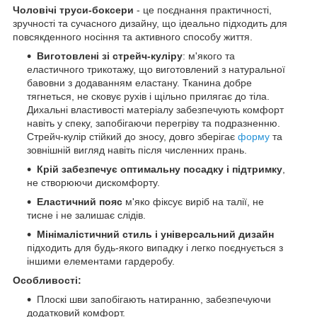
Чоловічі труси-боксери
- це поєднання практичності,
зручності та сучасного дизайну, що ідеально підходить для
повсякденного носіння та активного способу життя.
Виготовлені зі стрейч-куліру
: м'якого та
еластичного трикотажу, що виготовлений з натуральної
бавовни з додаванням еластану. Тканина добре
тягнеться, не сковує рухів і щільно прилягає до тіла.
Дихальні властивості матеріалу забезпечують комфорт
навіть у спеку, запобігаючи перегріву та подразненню.
Стрейч-кулір стійкий до зносу, довго зберігає
форму
та
зовнішній вигляд навіть після численних прань.
Крій забезпечує оптимальну посадку і підтримку
,
не створюючи дискомфорту.
Еластичний пояс
м'яко фіксує виріб на талії, не
тисне і не залишає слідів.
Мінімалістичний стиль і універсальний дизайн
підходить для будь-якого випадку і легко поєднується з
іншими елементами гардеробу.
Особливості:
Плоскі шви запобігають натиранню, забезпечуючи
додатковий комфорт.