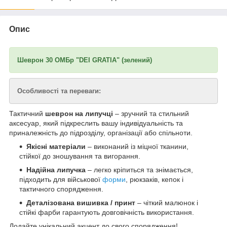
Опис
Шеврон 30 ОМБр "DEI GRATIA" (зелений)
Особливості та переваги:
Тактичний
шеврон на липучці
– зручний та стильний
аксесуар, який підкреслить вашу індивідуальність та
приналежність до підрозділу, організації або спільноти.
Якісні матеріали
– виконаний із міцної тканини,
стійкої до зношування та вигорання.
Надійна липучка
– легко кріпиться та знімається,
підходить для військової
форми
, рюкзаків, кепок і
тактичного спорядження.
Деталізована вишивка / принт
– чіткий малюнок і
стійкі фарби гарантують довговічність використання.
Додайте унікальний акцент до свого спорядження!