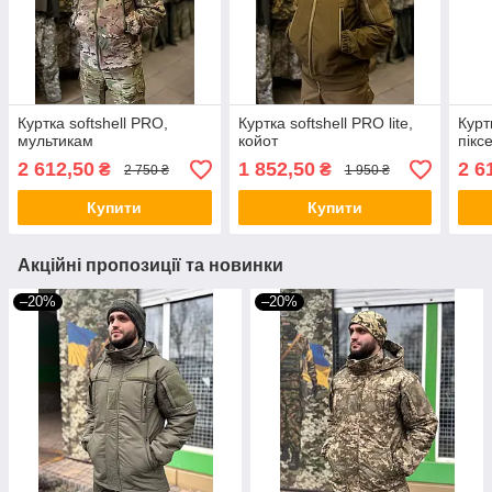
Куртка softshell PRO,
Куртка softshell PRO lite,
Курт
мультикам
койот
пікс
2 612,50
1 852,50
2 6
₴
₴
2 750 ₴
1 950 ₴
Купити
Купити
Акційні пропозиції та новинки
–20%
–20%