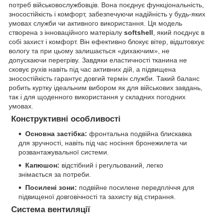
потреб військовослужбовців. Вона поєднує функціональність,
зносостійкість і комфорт, забезпечуючи надійність у будь-яких
умовах служби чи активного використання. Ця модель
створена з інноваційного матеріалу
softshell
, який поєднує в
собі захист і комфорт. Він ефективно блокує вітер, відштовхує
вологу та при цьому залишається «дихаючим», не
допускаючи перегріву. Завдяки еластичності тканина не
сковує рухів навіть під час активних дій, а підвищена
зносостійкість гарантує довгий термін служби. Такий баланс
робить куртку ідеальним вибором як для військових завдань,
так і для щоденного використання у складних погодних
умовах.
Конструктивні особливості
Основна застібка:
фронтальна подвійна блискавка
для зручності, навіть під час носіння бронежилета чи
розвантажувальної системи.
Капюшон:
відстібний і регульований, легко
знімається за потреби.
Посилені зони:
подвійне посилене передпліччя для
підвищеної довговічності та захисту від стирання.
Система вентиляції