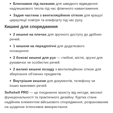
Блискавки під пахвами
для швидкого відведення
надлишкового тепла під час фізичного навантаження.
Задня частина з вентиляційною сіткою
для кращої
циркуляції повітря та комфорту під час руху.
Кишені для спорядження
2 кишені на плечах
для зручного доступу до дрібних
речей.
1 кишеня на передпліччі
для додаткового
оснащення.
2 бокові кишені для рук
— глибокі, місткі, зручні для
рукавичок чи особистих речей.
2 великі кишені позаду
з вентиляційною сіткою для
зберігання об’ємних предметів.
Внутрішня кишеня
для документів, телефону чи
інших важливих речей.
Softshell PRO
— це поєднання захисту від негоди, високої
функціональності та практичного дизайну. Куртка стане
надійним елементом військового спорядження, розрахованим
на щоденне інтенсивне використання.