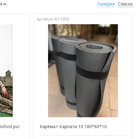
Галерея
Список
В1-0355
xford pvc
Каремат Карпати 10 180*60*10