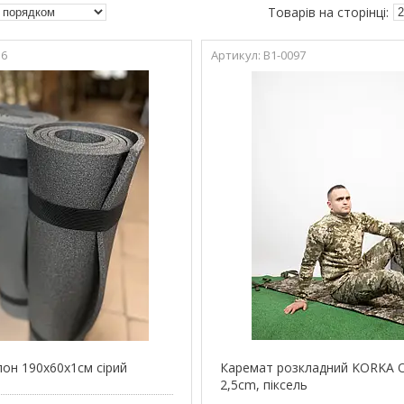
16
В1-0097
лон 190х60х1см сірий
Каремат розкладний KORKA O
2,5cm, піксель