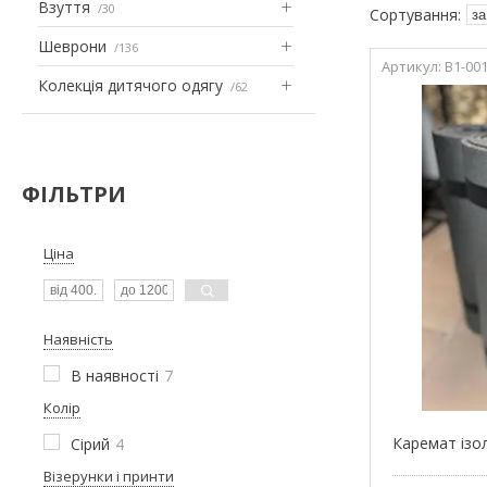
Взуття
30
Шеврони
136
В1-00
Колекція дитячого одягу
62
ФІЛЬТРИ
Ціна
Наявність
В наявності
7
Колір
Каремат ізо
Сірий
4
Візерунки і принти